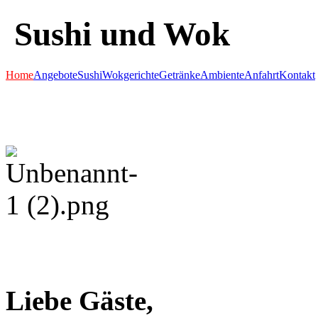
Sushi und Wok
Home
Angebote
Sushi
Wokgerichte
Getränke
Ambiente
Anfahrt
Kontakt
Liebe Gäste,